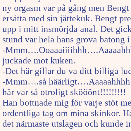
ny orgasm var på gång men Bengt til
ersätta med sin jättekuk. Bengt p
upp i mitt insmörjda anal. Det gick 
stund var hela hans grova batong i
-Mmm….Ooaaaiiiihhh….Aaaaahhh
juckade mot kuken.
-Det här gillar du va ditt billiga
-Mmm….så häärligt….Aaaaahhhh…di
här var så otroligt skööönt!!!!!!!!!
Han bottnade mig för varje stöt m
ordentliga tag om mina skinkor. H
det närmaste utslagen och kunde int