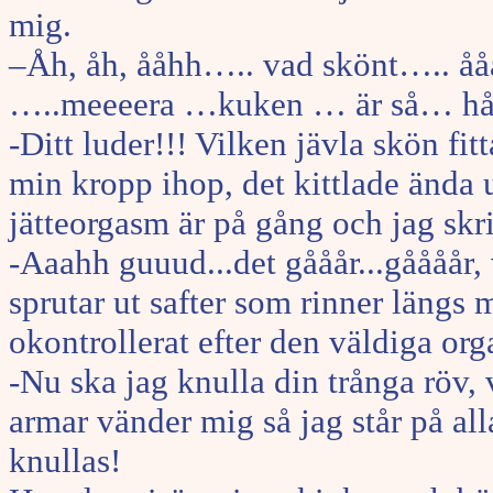
mig.
–Åh, åh, ååhh….. vad skönt….. ååå
…..meeeera …kuken … är så… hård
-Ditt luder!!! Vilken jävla skön fit
min kropp ihop, det kittlade ända 
jätteorgasm är på gång och jag skri
-Aaahh guuud...det gååår...gåååår,
sprutar ut safter som rinner längs 
okontrollerat efter den väldiga or
-Nu ska jag knulla din trånga röv, 
armar vänder mig så jag står på a
knullas!