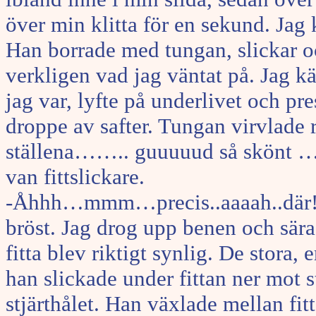
över min klitta för en sekund. Jag 
Han borrade med tungan, slickar oc
verkligen vad jag väntat på. Jag k
jag var, lyfte på underlivet och pr
droppe av safter. Tungan virvlade 
ställena…….. guuuuud så skönt …..
van fittslickare.
-Åhhh…mmm…precis..aaaah..där! F
bröst. Jag drog upp benen och sär
fitta blev riktigt synlig. De stora
han slickade under fittan ner mot 
stjärthålet. Han växlade mellan fit