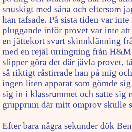
snuskigt med såna och eftersom jag 
han tafsade. På sista tiden var int
pluggande inför provet var inte att
en jättekort svart skinnklänning 
med en rejäl urringning från H&M. 
slipper göra det där jävla provet, 
så riktigt råstirrade han på mig oc
ingen liten apparat som gömde sig 
sig in i klassrummet och satte sig n
grupprum där mitt omprov skulle s
Efter bara några sekunder dök Ben