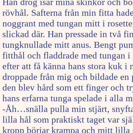
Han drog isär mina skinkor och bör
rövhål. Safterna från min fitta ha
noggrant med tungan mitt i rosetten
slickad där. Han pressade in två fi
tungknullade mitt anus. Bengt pum
fitthål och fladdrade med tungan i 
efter att få känna hans stora kuk i 
droppade från mig och bildade en 
den blev hård som ett finger och tr
hans erfarna tunga spelade i alla m
-Åh…snälla pulla min stjärt, snyfta
lilla hål som praktiskt taget var s
kropp börjar krampa och mitt lilla