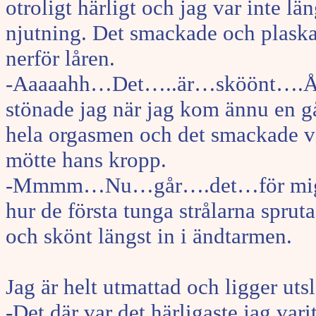
otroligt härligt och jag var inte 
njutning. Det smackade och plaskad
nerför låren.
-Aaaaahh…Det…..är…sköönt….Ååå
stönade jag när jag kom ännu en 
hela orgasmen och det smackade va
mötte hans kropp.
-Mmmm…Nu…går….det…för mig…..
hur de första tunga strålarna sprut
och skönt längst in i ändtarmen.
Jag är helt utmattad och ligger uts
-Det där var det härligaste jag var