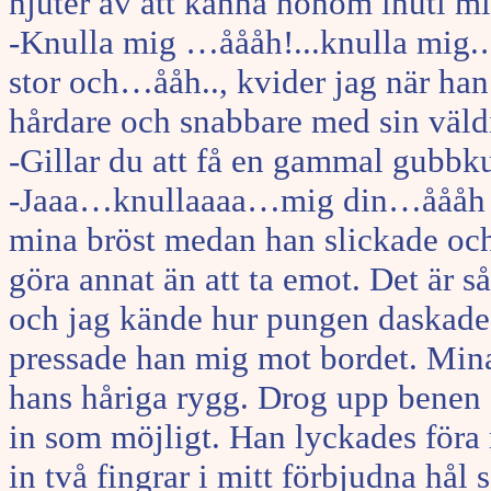
njuter av att känna honom inuti mi
-Knulla mig …åååh!...knulla mig.
stor och…ååh.., kvider jag när han
hårdare och snabbare med sin väld
-Gillar du att få en gammal gubbku
-Jaaa…knullaaaa…mig din…åååh s
mina bröst medan han slickade och
göra annat än att ta emot. Det är så
och jag kände hur pungen daskade m
pressade han mig mot bordet. Min
hans håriga rygg. Drog upp benen 
in som möjligt. Han lyckades föra n
in två fingrar i mitt förbjudna hå