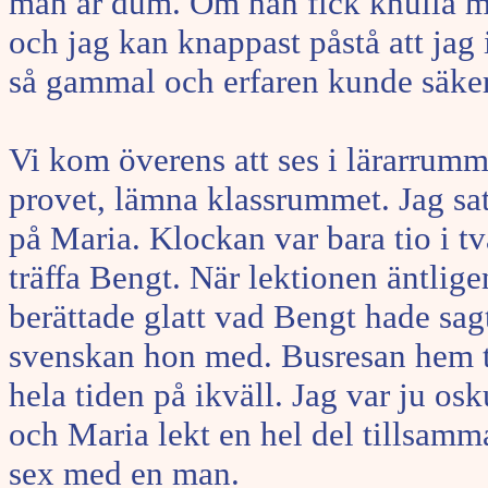
man är dum. Om han fick knulla mi
och jag kan knappast påstå att jag
så gammal och erfaren kunde säkert
Vi kom överens att ses i lärarrumme
provet, lämna klassrummet. Jag sat
på Maria. Klockan var bara tio i tv
träffa Bengt. När lektionen äntlige
berättade glatt vad Bengt hade sag
svenskan hon med. Busresan hem til
hela tiden på ikväll. Jag var ju osk
och Maria lekt en hel del tillsamm
sex med en man.