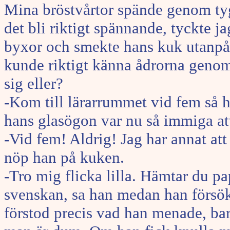
Mina bröstvårtor spände genom tyg
det bli riktigt spännande, tyckte j
byxor och smekte hans kuk utanpå 
kunde riktigt känna ådrorna geno
sig eller?
-Kom till lärarrummet vid fem så h
hans glasögon var nu så immiga a
-Vid fem! Aldrig! Jag har annat at
nöp han på kuken.
-Tro mig flicka lilla. Hämtar du pa
svenskan, sa han medan han försök
förstod precis vad han menade, bara