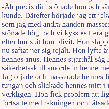
-Åh precis där, stönade hon och sä
kunde. Därefter började jag att ra
som jag med andra handen masserad
stönade högt och vi kysstes flera g
efter hur slät hon blivit. Hon sla
nu saftat ner sig rejält. Hon lyfte
hennes anus. Hennes stjärthål såg r
säkerhetsskull smorde in henne med
Jag oljade och masserade hennes fö
tungan och slickade hennes mitt i
verkligen. Hon fick problem att ligg
fortsatte med rakningen och låtsade