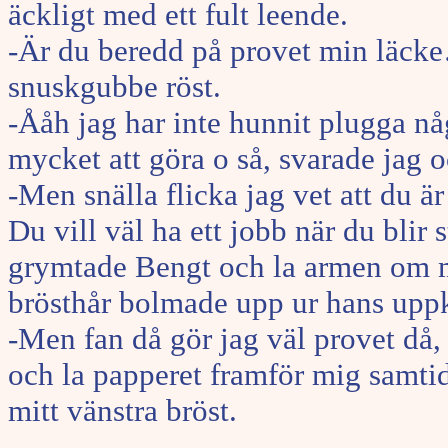
äckligt med ett fult leende.
-Är du beredd på provet min läck
snuskgubbe röst.
-Ååh jag har inte hunnit plugga n
mycket att göra o så, svarade jag 
-Men snälla flicka jag vet att du ä
Du vill väl ha ett jobb när du blir s
grymtade Bengt och la armen om m
brösthår bolmade upp ur hans uppk
-Men fan då gör jag väl provet då, 
och la papperet framför mig samti
mitt vänstra bröst.