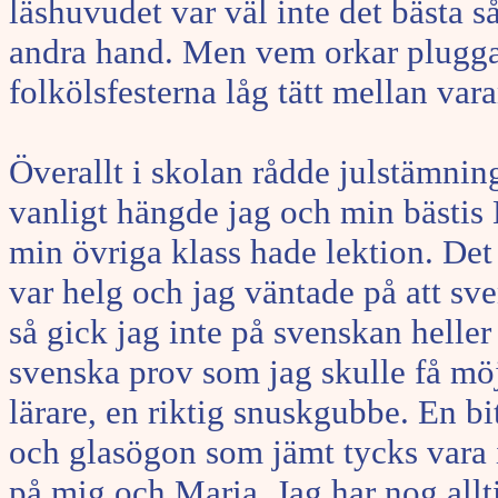
läshuvudet var väl inte det bästa s
andra hand. Men vem orkar plugga 
folkölsfesterna låg tätt mellan var
Överallt i skolan rådde julstämnin
vanligt hängde jag och min bästis
min övriga klass hade lektion. Det
var helg och jag väntade på att sv
så gick jag inte på svenskan heller
svenska prov som jag skulle få mö
lärare, en riktig snuskgubbe. En b
och glasögon som jämt tycks vara
på mig och Maria. Jag har nog allt