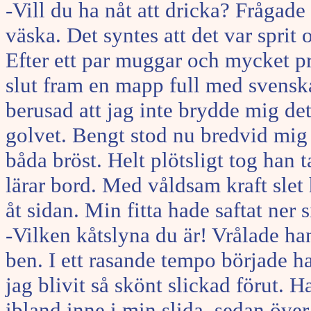
-Vill du ha nåt att dricka? Frågade
väska. Det syntes att det var sprit o
Efter ett par muggar och mycket pr
slut fram en mapp full med svenska
berusad att jag inte brydde mig de
golvet. Bengt stod nu bredvid mig 
båda bröst. Helt plötsligt tog han 
lärar bord. Med våldsam kraft sle
åt sidan. Min fitta hade saftat ner s
-Vilken kåtslyna du är! Vrålade ha
ben. I ett rasande tempo började ha
jag blivit så skönt slickad förut. H
ibland inne i min slida, sedan öve