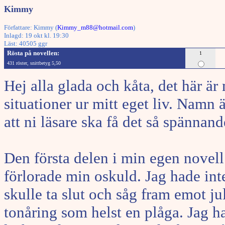
Kimmy
Författare: Kimmy (
Kimmy_m88@hotmail.com
)
Inlagd: 19 okt kl. 19:30
Läst: 40505 ggr
Rösta på novellen:
1
431 röster, snittbetyg 5,50
Hej alla glada och kåta, det här ä
situationer ur mitt eget liv. Namn 
att ni läsare ska få det så spännan
Den första delen i min egen novel
förlorade min oskuld. Jag hade inte
skulle ta slut och såg fram emot ju
tonåring som helst en plåga. Jag ha