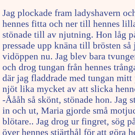
Jag plockade fram ladyshavern och
hennes fitta och ner till hennes lil
stönade till av njutning. Hon låg
pressade upp knäna till brösten så
vidöppen nu. Jag blev bara tvunge
och drog tungan från hennes trånga 
där jag fladdrade med tungan mitt 
njöt lika mycket av att slicka henn
-Åååh så skönt, stönade hon. Jag sta
in och ut, Maria gjorde små motju
blötare.. Jag drog ur fingret, sög 
över hennes stjärthål för att göra h