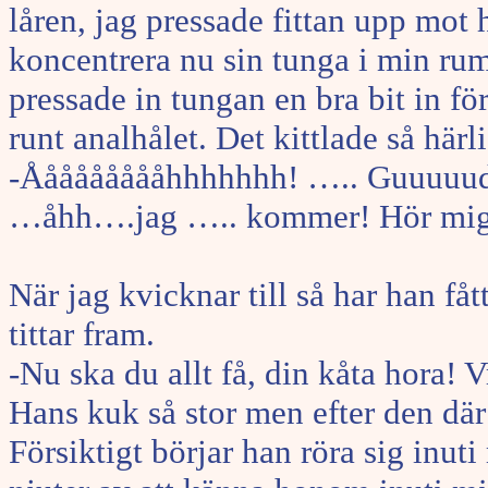
låren, jag pressade fittan upp mot
koncentrera nu sin tunga i min rump
pressade in tungan en bra bit in fö
runt analhålet. Det kittlade så härli
-Åååååååååhhhhhhh! ….. Guuuuud...
…åhh….jag ….. kommer! Hör mig sjä
När jag kvicknar till så har han få
tittar fram.
-Nu ska du allt få, din kåta hora! 
Hans kuk så stor men efter den där
Försiktigt börjar han röra sig inut