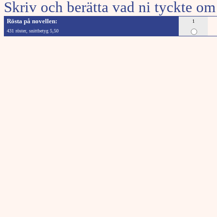
Skriv och berätta vad ni tyckte om
Rösta på novellen:
1
431 röster, snittbetyg 5,50