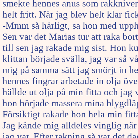
smekte hennes anus som rakkniven l
helt fritt. När jag blev helt klar fi
-Mmm så härligt, sa hon med upphe
Sen var det Marias tur att raka b
till sen jag rakade mig sist. Hon ku
klittan började svälla, jag var så 
mig på samma sätt jag smörjt in he
hennes fingrar arbetade in olja öv
hällde ut olja på min fitta och jag 
hon började massera mina blygdläp
Försiktigt rakade hon hela min fitt
Jag kände mig alldeles vinglig när
jag var. Efter rakning så var det d