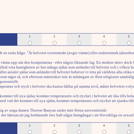
1
2
3
4
5
n enda fråga: "Är helvetet exotermiskt (avger värme) eller endotermisk (absorbera
ch värms upp när den komprimeras - eller någon liknande lag. En student skrev dock 
ltså veta hastigheten av hur många själar som anländer till helvetet och i vilken hast
ller antalet själar som anländer till helvetet behöver vi titta på världens alla olika 
ion som säger så, och eftersom människor inte är anhängare av flera religioner samtid
ponentiellt.
emperatur och tryck i helvetet ska kunna hållas på samma nivå, måste helvetets voly
mer till nya själar, kommer temperaturen och trycket i helvetet att öka tills hela 
 vad det kommer till nya själar, kommer temperaturen och trycket att sjunka tills he
ig av unga damen Therese Banyan under mitt första universitetsår:
n det faktum att jag fortfarande inte haft några framgångar i att förverkliga en sexu
1
2
3
4
5