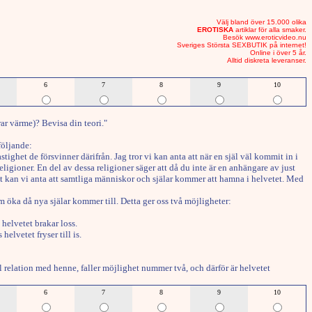
Välj bland över 15.000 olika
EROTISKA
artiklar för alla smaker.
Besök www.eroticvideo.nu
Sveriges Största SEXBUTIK på internet!
Online i över 5 år.
Alltid diskreta leveranser.
6
7
8
9
10
r värme)? Bevisa din teori."
följande:
ighet de försvinner därifrån. Jag tror vi kan anta att när en själ väl kommit in i
religioner. En del av dessa religioner säger att då du inte är en anhängare av just
igt kan vi anta att samtliga människor och själar kommer att hamna i helvetet. Med
m öka då nya själar kommer till. Detta ger oss två möjligheter:
helvetet brakar loss.
lvetet fryser till is.
ell relation med henne, faller möjlighet nummer två, och därför är helvetet
6
7
8
9
10