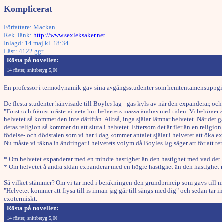
Komplicerat
Författare: Mackan
Rek. länk:
http://www.sexleksaker.net
Inlagd: 14 maj kl. 18:34
Läst: 4122 ggr
Rösta på novellen:
14 röster, snittbetyg 5,00
En professor i termodynamik gav sina avgångsstudenter som hemtentamensuppgift e
De flesta studenter hänvisade till Boyles lag - gas kyls av när den expanderar, o
"Först och främst måste vi veta hur helvetets massa ändras med tiden. Vi behöver al
helvetet så kommer den inte därifrån. Alltså, inga själar lämnar helvetet. När det gä
deras religion så kommer du att sluta i helvetet. Eftersom det är fler än en relig
födelse- och dödstalen som vi har i dag kommer antalet själar i helvetet att öka ex
Nu måste vi räkna in ändringar i helvetets volym då Boyles lag säger att för att t
* Om helvetet expanderar med en mindre hastighet än den hastighet med vad det kom
* Om helvetet å andra sidan expanderar med en högre hastighet än den hastighet med
Så vilket stämmer? Om vi tar med i beräkningen den grundprincip som gavs till m
"Helvetet kommer att frysa till is innan jag går till sängs med dig" och sedan tar i
exotermiskt.
Rösta på novellen:
14 röster, snittbetyg 5,00