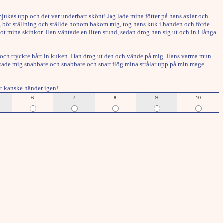
ukas upp och det var underbart skönt! Jag lade mina fötter på hans axlar och
så jag böt ställning och ställde honom bakom mig, tog hans kuk i handen och förde
 mot mina skinkor. Han väntade en liten stund, sedan drog han sig ut och in i långa
 han och tryckte hårt in kuken. Han drog ut den och vände på mig. Hans varma mun
nkade mig snabbare och snabbare och snart flög mina strålar upp på min mage.
et kanske händer igen!
6
7
8
9
10