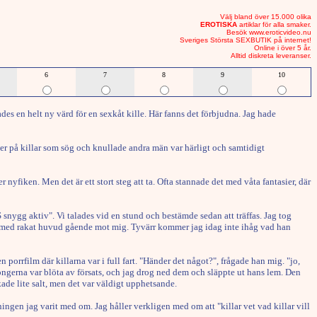
Välj bland över 15.000 olika
EROTISKA
artiklar för alla smaker.
Besök www.eroticvideo.nu
Sveriges Största SEXBUTIK på internet!
Online i över 5 år.
Alltid diskreta leveranser.
6
7
8
9
10
es en helt ny värd för en sexkåt kille. Här fanns det förbjudna. Jag hade
der på killar som sög och knullade andra män var härligt och samtidigt
nyfiken. Men det är ett stort steg att ta. Ofta stannade det med våta fantasier, där
 snygg aktiv". Vi talades vid en stund och bestämde sedan att träffas. Jag tog
lle med rakat huvud gående mot mig. Tyvärr kommer jag idag inte ihåg vad han
 porrfilm där killarna var i full fart. "Händer det något?", frågade han mig. "jo,
ongerna var blöta av försats, och jag drog ned dem och släppte ut hans lem. Den
ade lite salt, men det var väldigt upphetsande.
en jag varit med om. Jag håller verkligen med om att "killar vet vad killar vill