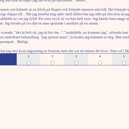
ög min kuk är något jag har kvar på näthinnan... mums...
men och klämde ut en klick på fingret och började massera mitt hål. Det började mj
ktigt släppa till... När jag knullat mig själv med dildos har jag stått på alla fyra 
 aahhhhh nu var jag fylld. Ett sista tryck så var han helt inne. Jag kände hans mage
t. Jag tittade på tvn där en man sprutade i ansiktet på en annan.
ag svarade: "det är helt ok, jag är lite öm...". "aaahhhhh, nu kommer jag", stönade
hans underbara behandling. "jag sprutar snart", lyckades jag klämma ur mig. Han ru
pumpad... Härligt.
r har jag inte kvar någonting av honom, men det var ett minne för livet. Vem vet? D
1
2
3
4
5