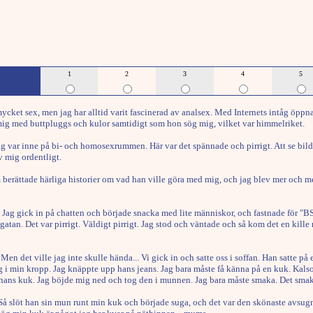
1
2
3
4
5
cket sex, men jag har alltid varit fascinerad av analsex. Med Internets intåg öppnad
 mig med buttpluggs och kulor samtidigt som hon sög mig, vilket var himmelriket.
jag var inne på bi- och homosexrummen. Här var det spännade och pirrigt. Att se bil
v mig ordentligt.
 berättade härliga historier om vad han ville göra med mig, och jag blev mer och mer 
. Jag gick in på chatten och började snacka med lite människor, och fastnade för "BS
 gatan. Det var pirrigt. Väldigt pirrigt. Jag stod och väntade och så kom det en ki
 det ville jag inte skulle hända... Vi gick in och satte oss i soffan. Han satte på en
g i min kropp. Jag knäppte upp hans jeans. Jag bara måste få känna på en kuk. Kals
nka hans kuk. Jag böjde mig ned och tog den i munnen. Jag bara måste smaka. Det smak
slöt han sin mun runt min kuk och började suga, och det var den skönaste avsugning