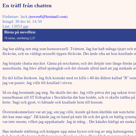
En träff från chatten
Författare: Jack (
noveu6@hotmail.com
)
Inlagd: 30 dec kl. 14:50
Läst: 13053 ggr
Rösta på novellen:
78 röster, snittbetyg 5,37
Jag har aldrig sett mig som homosexuell. Tvärtom. Jag har haft många tjejer och my
flickvän, och en väldigt sexuellt öppen flickvän. Det ände ofta att hon knullade
Jag började chatta mycket. Gärna på sexchatter, och det dröjde inte länge förrän 
annorlunda. Jag blev alltid sprängkåt och det slutade alltid med att jag runkade a
En del killar återkom. Jag fick kontakt med en kille i 40-års åldern kallad "R" som
jag var passiv. Jag ville bli knullad i röven.
Så en dag bestämde jag mig. Nu skulle det ske. Jag ville pröva det jag suktat över
tunnelbanan till ST Eriksplan i Stockholm där han bodde, och vi skulle träffas på
hette. Sagt och gjort, vi hälsade och knallade hem till honom.
Överenskommelsen var att jag, om jag ville, kunde gå hem därifrån när som helst. Men
det kan man säga". Då kände jag en hand på mitt lår och det gick en härlig rysnin
var inte enorm, vilket jag uppskattade. Jag är trång... Det kändes härligt att ru
Han ändrade ställning och knäppte upp mina byxor och tog av mig kalsongerna. Så 