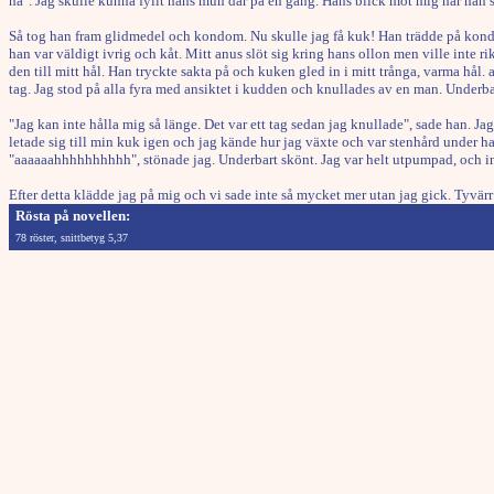
ha". Jag skulle kunna fyllt hans mun där på en gång. Hans blick mot mig när han s
Så tog han fram glidmedel och kondom. Nu skulle jag få kuk! Han trädde på kondo
han var väldigt ivrig och kåt. Mitt anus slöt sig kring hans ollon men ville inte ri
den till mitt hål. Han tryckte sakta på och kuken gled in i mitt trånga, varma hål.
tag. Jag stod på alla fyra med ansiktet i kudden och knullades av en man. Underbar
"Jag kan inte hålla mig så länge. Det var ett tag sedan jag knullade", sade han. J
letade sig till min kuk igen och jag kände hur jag växte och var stenhård under 
"aaaaaahhhhhhhhhh", stönade jag. Underbart skönt. Jag var helt utpumpad, och in
Efter detta klädde jag på mig och vi sade inte så mycket mer utan jag gick. Tyvär
Rösta på novellen:
78 röster, snittbetyg 5,37